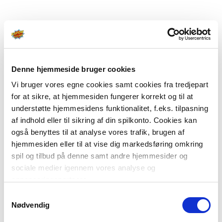
Denne hjemmeside bruger cookies
Vi bruger vores egne cookies samt cookies fra tredjepart
for at sikre, at hjemmesiden fungerer korrekt og til at
understøtte hjemmesidens funktionalitet, f.eks. tilpasning
af indhold eller til sikring af din spilkonto. Cookies kan
også benyttes til at analyse vores trafik, brugen af
hjemmesiden eller til at vise dig markedsføring omkring
spil og tilbud på denne samt andre hjemmesider og
sociale medier igennem vores analyse og
annonceringspartnere.
Samtykkevalg
Du kan læse mere om vores brug af cookies under
Nødvendig
"Detaljer" eller ved at klikke videre til vores Cookiepolitik,