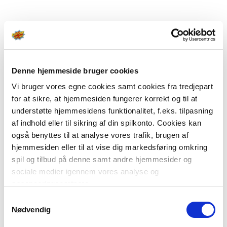
Denne hjemmeside bruger cookies
Vi bruger vores egne cookies samt cookies fra tredjepart
for at sikre, at hjemmesiden fungerer korrekt og til at
understøtte hjemmesidens funktionalitet, f.eks. tilpasning
af indhold eller til sikring af din spilkonto. Cookies kan
også benyttes til at analyse vores trafik, brugen af
hjemmesiden eller til at vise dig markedsføring omkring
spil og tilbud på denne samt andre hjemmesider og
sociale medier igennem vores analyse og
annonceringspartnere.
Samtykkevalg
Du kan læse mere om vores brug af cookies under
Nødvendig
"Detaljer" eller ved at klikke videre til vores Cookiepolitik,