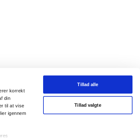
Tillad alle
erer korrekt
af din
Tillad valgte
 til at vise
dier igennem
ores