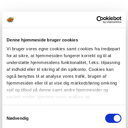
Denne hjemmeside bruger cookies
Vi bruger vores egne cookies samt cookies fra tredjepart
for at sikre, at hjemmesiden fungerer korrekt og til at
understøtte hjemmesidens funktionalitet, f.eks. tilpasning
af indhold eller til sikring af din spilkonto. Cookies kan
også benyttes til at analyse vores trafik, brugen af
hjemmesiden eller til at vise dig markedsføring omkring
spil og tilbud på denne samt andre hjemmesider og
sociale medier igennem vores analyse og
annonceringspartnere.
Samtykkevalg
Du kan læse mere om vores brug af cookies under
Nødvendig
"Detaljer" eller ved at klikke videre til vores Cookiepolitik,