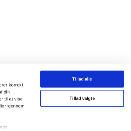
Tillad alle
erer korrekt
af din
Tillad valgte
 til at vise
dier igennem
ores