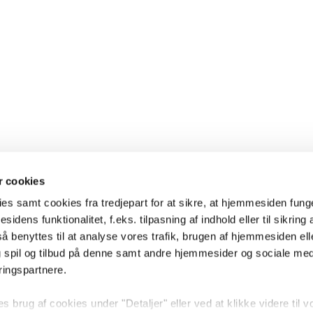
 cookies
es samt cookies fra tredjepart for at sikre, at hjemmesiden fung
sidens funktionalitet, f.eks. tilpasning af indhold eller til sikring 
 benyttes til at analyse vores trafik, brugen af hjemmesiden eller
 spil og tilbud på denne samt andre hjemmesider og sociale me
ringspartnere.
brug af cookies under "Detaljer" eller ved at klikke videre til v