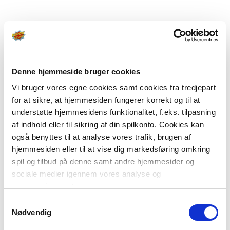
Denne hjemmeside bruger cookies
Vi bruger vores egne cookies samt cookies fra tredjepart
for at sikre, at hjemmesiden fungerer korrekt og til at
understøtte hjemmesidens funktionalitet, f.eks. tilpasning
af indhold eller til sikring af din spilkonto. Cookies kan
også benyttes til at analyse vores trafik, brugen af
hjemmesiden eller til at vise dig markedsføring omkring
spil og tilbud på denne samt andre hjemmesider og
sociale medier igennem vores analyse og
annonceringspartnere.
Samtykkevalg
Du kan læse mere om vores brug af cookies under
Nødvendig
"Detaljer" eller ved at klikke videre til vores Cookiepolitik,