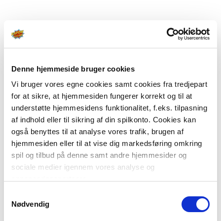
Denne hjemmeside bruger cookies
Vi bruger vores egne cookies samt cookies fra tredjepart
for at sikre, at hjemmesiden fungerer korrekt og til at
understøtte hjemmesidens funktionalitet, f.eks. tilpasning
af indhold eller til sikring af din spilkonto. Cookies kan
også benyttes til at analyse vores trafik, brugen af
hjemmesiden eller til at vise dig markedsføring omkring
spil og tilbud på denne samt andre hjemmesider og
sociale medier igennem vores analyse og
annonceringspartnere.
Samtykkevalg
Du kan læse mere om vores brug af cookies under
Nødvendig
"Detaljer" eller ved at klikke videre til vores Cookiepolitik,