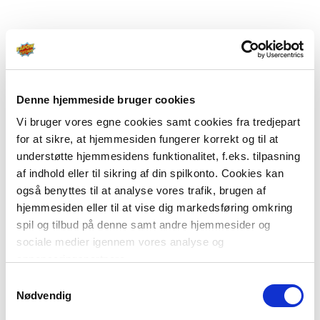
Denne hjemmeside bruger cookies
Vi bruger vores egne cookies samt cookies fra tredjepart
for at sikre, at hjemmesiden fungerer korrekt og til at
understøtte hjemmesidens funktionalitet, f.eks. tilpasning
af indhold eller til sikring af din spilkonto. Cookies kan
også benyttes til at analyse vores trafik, brugen af
hjemmesiden eller til at vise dig markedsføring omkring
spil og tilbud på denne samt andre hjemmesider og
sociale medier igennem vores analyse og
annonceringspartnere.
Samtykkevalg
Du kan læse mere om vores brug af cookies under
Nødvendig
"Detaljer" eller ved at klikke videre til vores Cookiepolitik,