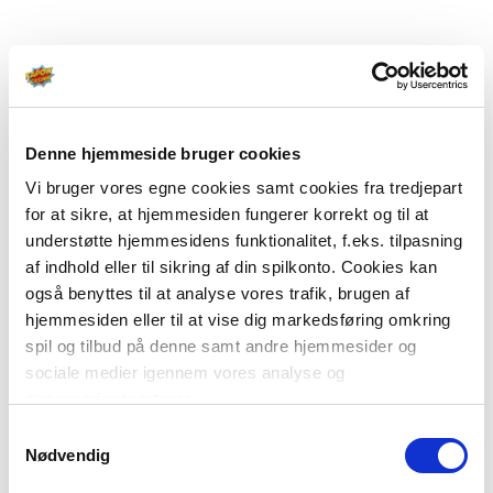
Denne hjemmeside bruger cookies
Vi bruger vores egne cookies samt cookies fra tredjepart
for at sikre, at hjemmesiden fungerer korrekt og til at
understøtte hjemmesidens funktionalitet, f.eks. tilpasning
af indhold eller til sikring af din spilkonto. Cookies kan
også benyttes til at analyse vores trafik, brugen af
hjemmesiden eller til at vise dig markedsføring omkring
spil og tilbud på denne samt andre hjemmesider og
sociale medier igennem vores analyse og
annonceringspartnere.
Samtykkevalg
Du kan læse mere om vores brug af cookies under
Nødvendig
"Detaljer" eller ved at klikke videre til vores Cookiepolitik,