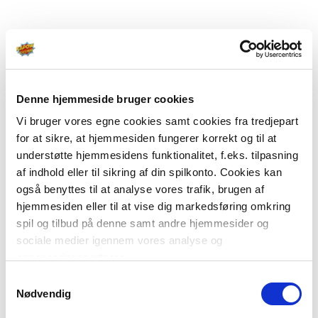
Denne hjemmeside bruger cookies
Vi bruger vores egne cookies samt cookies fra tredjepart
for at sikre, at hjemmesiden fungerer korrekt og til at
understøtte hjemmesidens funktionalitet, f.eks. tilpasning
af indhold eller til sikring af din spilkonto. Cookies kan
også benyttes til at analyse vores trafik, brugen af
hjemmesiden eller til at vise dig markedsføring omkring
spil og tilbud på denne samt andre hjemmesider og
sociale medier igennem vores analyse og
annonceringspartnere.
Samtykkevalg
Du kan læse mere om vores brug af cookies under
Nødvendig
"Detaljer" eller ved at klikke videre til vores Cookiepolitik,