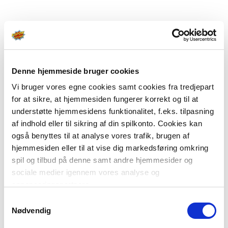
Denne hjemmeside bruger cookies
Vi bruger vores egne cookies samt cookies fra tredjepart
for at sikre, at hjemmesiden fungerer korrekt og til at
understøtte hjemmesidens funktionalitet, f.eks. tilpasning
af indhold eller til sikring af din spilkonto. Cookies kan
også benyttes til at analyse vores trafik, brugen af
hjemmesiden eller til at vise dig markedsføring omkring
spil og tilbud på denne samt andre hjemmesider og
sociale medier igennem vores analyse og
annonceringspartnere.
Samtykkevalg
Du kan læse mere om vores brug af cookies under
Nødvendig
"Detaljer" eller ved at klikke videre til vores Cookiepolitik,