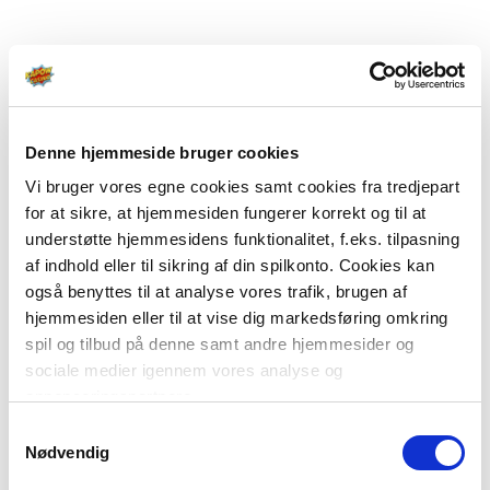
Denne hjemmeside bruger cookies
Vi bruger vores egne cookies samt cookies fra tredjepart
for at sikre, at hjemmesiden fungerer korrekt og til at
understøtte hjemmesidens funktionalitet, f.eks. tilpasning
af indhold eller til sikring af din spilkonto. Cookies kan
også benyttes til at analyse vores trafik, brugen af
hjemmesiden eller til at vise dig markedsføring omkring
spil og tilbud på denne samt andre hjemmesider og
sociale medier igennem vores analyse og
annonceringspartnere.
Samtykkevalg
Du kan læse mere om vores brug af cookies under
Nødvendig
"Detaljer" eller ved at klikke videre til vores Cookiepolitik,