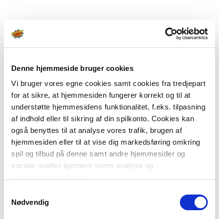
Denne hjemmeside bruger cookies
Vi bruger vores egne cookies samt cookies fra tredjepart
for at sikre, at hjemmesiden fungerer korrekt og til at
understøtte hjemmesidens funktionalitet, f.eks. tilpasning
af indhold eller til sikring af din spilkonto. Cookies kan
også benyttes til at analyse vores trafik, brugen af
hjemmesiden eller til at vise dig markedsføring omkring
spil og tilbud på denne samt andre hjemmesider og
sociale medier igennem vores analyse og
annonceringspartnere.
Samtykkevalg
Du kan læse mere om vores brug af cookies under
Nødvendig
"Detaljer" eller ved at klikke videre til vores Cookiepolitik,