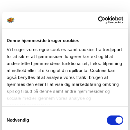
Denne hjemmeside bruger cookies
Vi bruger vores egne cookies samt cookies fra tredjepart
for at sikre, at hjemmesiden fungerer korrekt og til at
understøtte hjemmesidens funktionalitet, f.eks. tilpasning
af indhold eller til sikring af din spilkonto. Cookies kan
også benyttes til at analyse vores trafik, brugen af
hjemmesiden eller til at vise dig markedsføring omkring
spil og tilbud på denne samt andre hjemmesider og
sociale medier igennem vores analyse og
annonceringspartnere.
Samtykkevalg
Du kan læse mere om vores brug af cookies under
Nødvendig
"Detaljer" eller ved at klikke videre til vores Cookiepolitik,