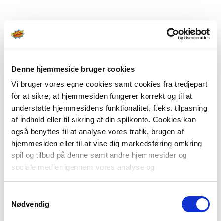
Denne hjemmeside bruger cookies
Vi bruger vores egne cookies samt cookies fra tredjepart
for at sikre, at hjemmesiden fungerer korrekt og til at
understøtte hjemmesidens funktionalitet, f.eks. tilpasning
af indhold eller til sikring af din spilkonto. Cookies kan
også benyttes til at analyse vores trafik, brugen af
hjemmesiden eller til at vise dig markedsføring omkring
spil og tilbud på denne samt andre hjemmesider og
sociale medier igennem vores analyse og
annonceringspartnere.
Samtykkevalg
Du kan læse mere om vores brug af cookies under
Nødvendig
"Detaljer" eller ved at klikke videre til vores Cookiepolitik,