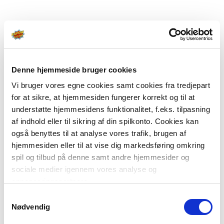
Denne hjemmeside bruger cookies
Vi bruger vores egne cookies samt cookies fra tredjepart
for at sikre, at hjemmesiden fungerer korrekt og til at
understøtte hjemmesidens funktionalitet, f.eks. tilpasning
af indhold eller til sikring af din spilkonto. Cookies kan
også benyttes til at analyse vores trafik, brugen af
hjemmesiden eller til at vise dig markedsføring omkring
spil og tilbud på denne samt andre hjemmesider og
sociale medier igennem vores analyse og
annonceringspartnere.
Samtykkevalg
Du kan læse mere om vores brug af cookies under
Nødvendig
"Detaljer" eller ved at klikke videre til vores Cookiepolitik,