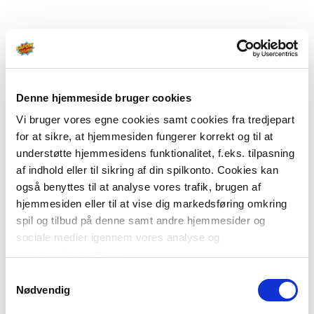
Denne hjemmeside bruger cookies
Vi bruger vores egne cookies samt cookies fra tredjepart
for at sikre, at hjemmesiden fungerer korrekt og til at
understøtte hjemmesidens funktionalitet, f.eks. tilpasning
af indhold eller til sikring af din spilkonto. Cookies kan
også benyttes til at analyse vores trafik, brugen af
hjemmesiden eller til at vise dig markedsføring omkring
spil og tilbud på denne samt andre hjemmesider og
sociale medier igennem vores analyse og
annonceringspartnere.
Samtykkevalg
Du kan læse mere om vores brug af cookies under
Nødvendig
"Detaljer" eller ved at klikke videre til vores Cookiepolitik,