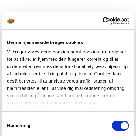
Denne hjemmeside bruger cookies
Vi bruger vores egne cookies samt cookies fra tredjepart
for at sikre, at hjemmesiden fungerer korrekt og til at
understøtte hjemmesidens funktionalitet, f.eks. tilpasning
af indhold eller til sikring af din spilkonto. Cookies kan
også benyttes til at analyse vores trafik, brugen af
hjemmesiden eller til at vise dig markedsføring omkring
spil og tilbud på denne samt andre hjemmesider og
sociale medier igennem vores analyse og
annonceringspartnere.
Samtykkevalg
Du kan læse mere om vores brug af cookies under
Nødvendig
"Detaljer" eller ved at klikke videre til vores Cookiepolitik,