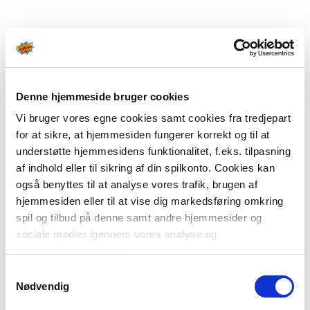
Denne hjemmeside bruger cookies
Vi bruger vores egne cookies samt cookies fra tredjepart
for at sikre, at hjemmesiden fungerer korrekt og til at
understøtte hjemmesidens funktionalitet, f.eks. tilpasning
af indhold eller til sikring af din spilkonto. Cookies kan
også benyttes til at analyse vores trafik, brugen af
hjemmesiden eller til at vise dig markedsføring omkring
spil og tilbud på denne samt andre hjemmesider og
sociale medier igennem vores analyse og
annonceringspartnere.
Samtykkevalg
Du kan læse mere om vores brug af cookies under
Nødvendig
"Detaljer" eller ved at klikke videre til vores Cookiepolitik,