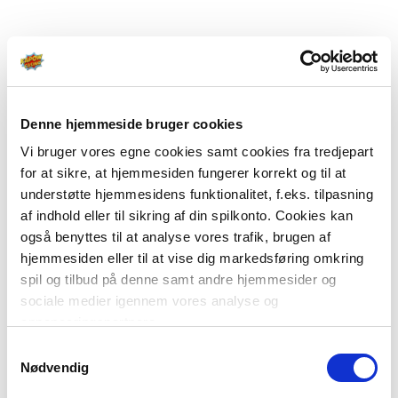
Denne hjemmeside bruger cookies
Vi bruger vores egne cookies samt cookies fra tredjepart
for at sikre, at hjemmesiden fungerer korrekt og til at
understøtte hjemmesidens funktionalitet, f.eks. tilpasning
af indhold eller til sikring af din spilkonto. Cookies kan
også benyttes til at analyse vores trafik, brugen af
hjemmesiden eller til at vise dig markedsføring omkring
spil og tilbud på denne samt andre hjemmesider og
sociale medier igennem vores analyse og
annonceringspartnere.
Samtykkevalg
Du kan læse mere om vores brug af cookies under
Nødvendig
"Detaljer" eller ved at klikke videre til vores Cookiepolitik,