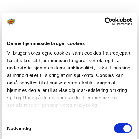
Denne hjemmeside bruger cookies
Vi bruger vores egne cookies samt cookies fra tredjepart
for at sikre, at hjemmesiden fungerer korrekt og til at
understøtte hjemmesidens funktionalitet, f.eks. tilpasning
af indhold eller til sikring af din spilkonto. Cookies kan
også benyttes til at analyse vores trafik, brugen af
hjemmesiden eller til at vise dig markedsføring omkring
spil og tilbud på denne samt andre hjemmesider og
sociale medier igennem vores analyse og
annonceringspartnere.
Samtykkevalg
Du kan læse mere om vores brug af cookies under
Nødvendig
"Detaljer" eller ved at klikke videre til vores Cookiepolitik,