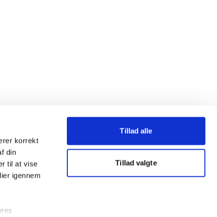
Tillad alle
erer korrekt
af din
Tillad valgte
 til at vise
dier igennem
ores