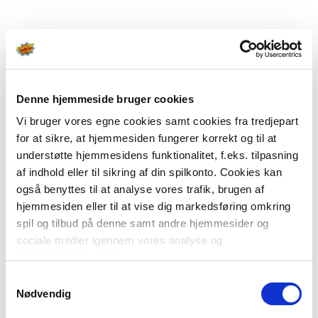
Denne hjemmeside bruger cookies
Vi bruger vores egne cookies samt cookies fra tredjepart
for at sikre, at hjemmesiden fungerer korrekt og til at
understøtte hjemmesidens funktionalitet, f.eks. tilpasning
af indhold eller til sikring af din spilkonto. Cookies kan
også benyttes til at analyse vores trafik, brugen af
hjemmesiden eller til at vise dig markedsføring omkring
spil og tilbud på denne samt andre hjemmesider og
sociale medier igennem vores analyse og
annonceringspartnere.
Samtykkevalg
Du kan læse mere om vores brug af cookies under
Nødvendig
"Detaljer" eller ved at klikke videre til vores Cookiepolitik,