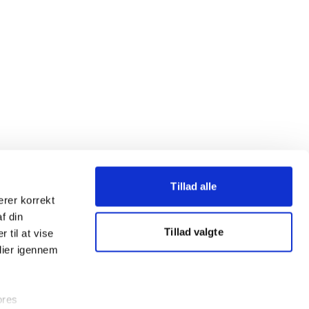
Tillad alle
erer korrekt
af din
Tillad valgte
 til at vise
dier igennem
ores