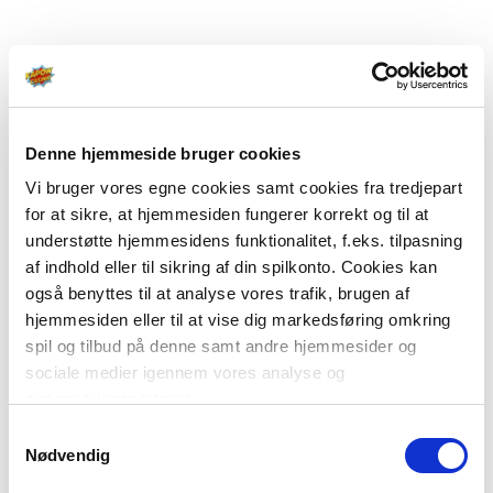
Denne hjemmeside bruger cookies
Vi bruger vores egne cookies samt cookies fra tredjepart
for at sikre, at hjemmesiden fungerer korrekt og til at
understøtte hjemmesidens funktionalitet, f.eks. tilpasning
af indhold eller til sikring af din spilkonto. Cookies kan
også benyttes til at analyse vores trafik, brugen af
hjemmesiden eller til at vise dig markedsføring omkring
spil og tilbud på denne samt andre hjemmesider og
sociale medier igennem vores analyse og
annonceringspartnere.
Samtykkevalg
Du kan læse mere om vores brug af cookies under
Nødvendig
"Detaljer" eller ved at klikke videre til vores Cookiepolitik,