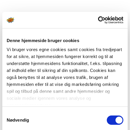
Denne hjemmeside bruger cookies
Vi bruger vores egne cookies samt cookies fra tredjepart
for at sikre, at hjemmesiden fungerer korrekt og til at
understøtte hjemmesidens funktionalitet, f.eks. tilpasning
af indhold eller til sikring af din spilkonto. Cookies kan
også benyttes til at analyse vores trafik, brugen af
hjemmesiden eller til at vise dig markedsføring omkring
spil og tilbud på denne samt andre hjemmesider og
sociale medier igennem vores analyse og
annonceringspartnere.
Samtykkevalg
Du kan læse mere om vores brug af cookies under
Nødvendig
"Detaljer" eller ved at klikke videre til vores Cookiepolitik,