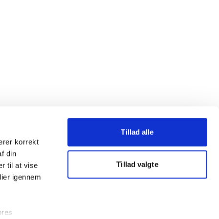
Tillad alle
erer korrekt
af din
Tillad valgte
 til at vise
dier igennem
ores