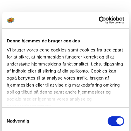
Denne hjemmeside bruger cookies
Vi bruger vores egne cookies samt cookies fra tredjepart
for at sikre, at hjemmesiden fungerer korrekt og til at
understøtte hjemmesidens funktionalitet, f.eks. tilpasning
af indhold eller til sikring af din spilkonto. Cookies kan
også benyttes til at analyse vores trafik, brugen af
hjemmesiden eller til at vise dig markedsføring omkring
spil og tilbud på denne samt andre hjemmesider og
sociale medier igennem vores analyse og
annonceringspartnere.
Samtykkevalg
Du kan læse mere om vores brug af cookies under
Nødvendig
"Detaljer" eller ved at klikke videre til vores Cookiepolitik,