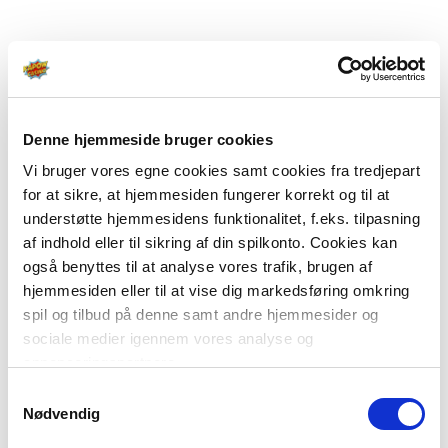
Denne hjemmeside bruger cookies
Vi bruger vores egne cookies samt cookies fra tredjepart
for at sikre, at hjemmesiden fungerer korrekt og til at
understøtte hjemmesidens funktionalitet, f.eks. tilpasning
af indhold eller til sikring af din spilkonto. Cookies kan
også benyttes til at analyse vores trafik, brugen af
hjemmesiden eller til at vise dig markedsføring omkring
spil og tilbud på denne samt andre hjemmesider og
sociale medier igennem vores analyse og
annonceringspartnere.
Samtykkevalg
Du kan læse mere om vores brug af cookies under
Nødvendig
"Detaljer" eller ved at klikke videre til vores Cookiepolitik,