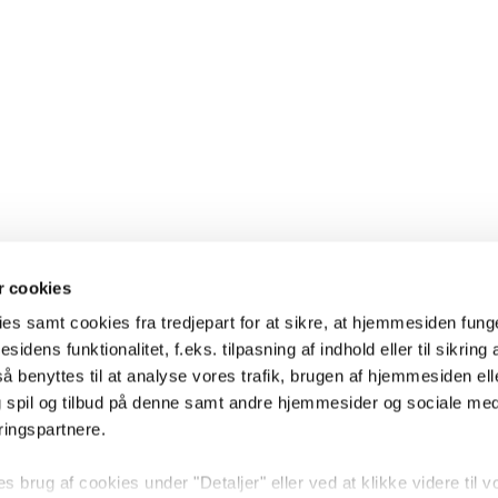
 cookies
es samt cookies fra tredjepart for at sikre, at hjemmesiden fung
sidens funktionalitet, f.eks. tilpasning af indhold eller til sikring 
 benyttes til at analyse vores trafik, brugen af hjemmesiden eller
 spil og tilbud på denne samt andre hjemmesider og sociale me
ringspartnere.
brug af cookies under "Detaljer" eller ved at klikke videre til v