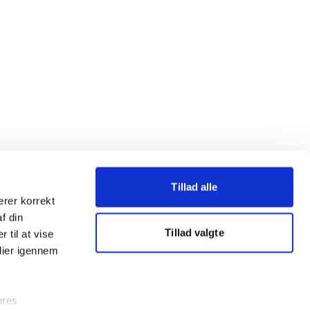
Tillad alle
erer korrekt
af din
Tillad valgte
 til at vise
dier igennem
ores