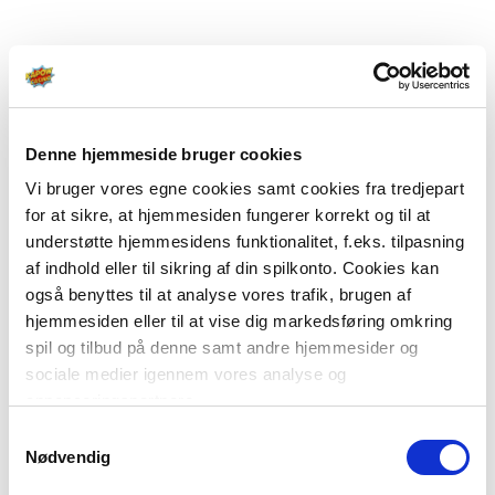
Denne hjemmeside bruger cookies
Vi bruger vores egne cookies samt cookies fra tredjepart
for at sikre, at hjemmesiden fungerer korrekt og til at
understøtte hjemmesidens funktionalitet, f.eks. tilpasning
af indhold eller til sikring af din spilkonto. Cookies kan
også benyttes til at analyse vores trafik, brugen af
hjemmesiden eller til at vise dig markedsføring omkring
spil og tilbud på denne samt andre hjemmesider og
sociale medier igennem vores analyse og
annonceringspartnere.
Samtykkevalg
Du kan læse mere om vores brug af cookies under
Nødvendig
"Detaljer" eller ved at klikke videre til vores Cookiepolitik,