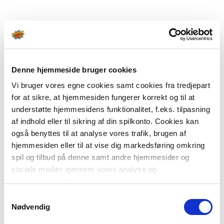
Denne hjemmeside bruger cookies
Vi bruger vores egne cookies samt cookies fra tredjepart
for at sikre, at hjemmesiden fungerer korrekt og til at
understøtte hjemmesidens funktionalitet, f.eks. tilpasning
af indhold eller til sikring af din spilkonto. Cookies kan
også benyttes til at analyse vores trafik, brugen af
hjemmesiden eller til at vise dig markedsføring omkring
spil og tilbud på denne samt andre hjemmesider og
sociale medier igennem vores analyse og
annonceringspartnere.
Samtykkevalg
Du kan læse mere om vores brug af cookies under
Nødvendig
"Detaljer" eller ved at klikke videre til vores Cookiepolitik,