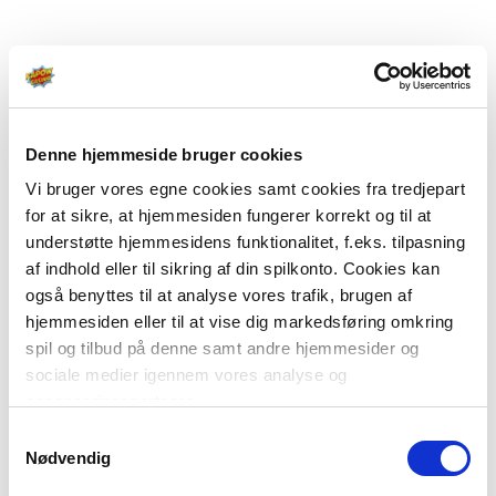
Denne hjemmeside bruger cookies
Vi bruger vores egne cookies samt cookies fra tredjepart
for at sikre, at hjemmesiden fungerer korrekt og til at
understøtte hjemmesidens funktionalitet, f.eks. tilpasning
af indhold eller til sikring af din spilkonto. Cookies kan
også benyttes til at analyse vores trafik, brugen af
hjemmesiden eller til at vise dig markedsføring omkring
spil og tilbud på denne samt andre hjemmesider og
sociale medier igennem vores analyse og
annonceringspartnere.
Samtykkevalg
Du kan læse mere om vores brug af cookies under
Nødvendig
"Detaljer" eller ved at klikke videre til vores Cookiepolitik,