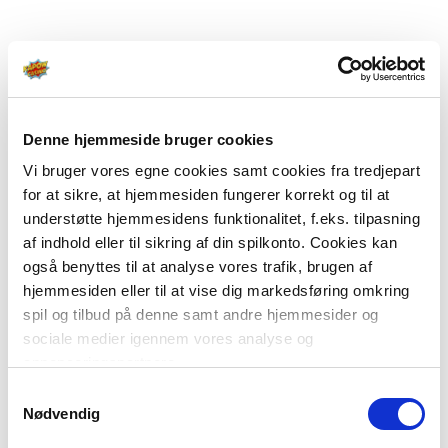
Denne hjemmeside bruger cookies
Vi bruger vores egne cookies samt cookies fra tredjepart
for at sikre, at hjemmesiden fungerer korrekt og til at
understøtte hjemmesidens funktionalitet, f.eks. tilpasning
af indhold eller til sikring af din spilkonto. Cookies kan
også benyttes til at analyse vores trafik, brugen af
hjemmesiden eller til at vise dig markedsføring omkring
spil og tilbud på denne samt andre hjemmesider og
sociale medier igennem vores analyse og
annonceringspartnere.
Samtykkevalg
Du kan læse mere om vores brug af cookies under
Nødvendig
"Detaljer" eller ved at klikke videre til vores Cookiepolitik,