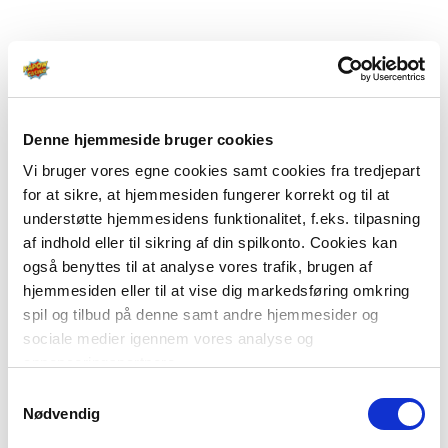
Denne hjemmeside bruger cookies
Vi bruger vores egne cookies samt cookies fra tredjepart
for at sikre, at hjemmesiden fungerer korrekt og til at
understøtte hjemmesidens funktionalitet, f.eks. tilpasning
af indhold eller til sikring af din spilkonto. Cookies kan
også benyttes til at analyse vores trafik, brugen af
hjemmesiden eller til at vise dig markedsføring omkring
spil og tilbud på denne samt andre hjemmesider og
sociale medier igennem vores analyse og
annonceringspartnere.
Samtykkevalg
Du kan læse mere om vores brug af cookies under
Nødvendig
"Detaljer" eller ved at klikke videre til vores Cookiepolitik,