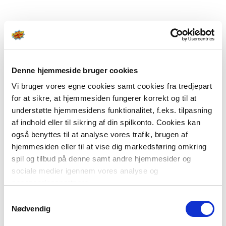
Denne hjemmeside bruger cookies
Vi bruger vores egne cookies samt cookies fra tredjepart
for at sikre, at hjemmesiden fungerer korrekt og til at
understøtte hjemmesidens funktionalitet, f.eks. tilpasning
af indhold eller til sikring af din spilkonto. Cookies kan
også benyttes til at analyse vores trafik, brugen af
hjemmesiden eller til at vise dig markedsføring omkring
spil og tilbud på denne samt andre hjemmesider og
sociale medier igennem vores analyse og
annonceringspartnere.
Samtykkevalg
Du kan læse mere om vores brug af cookies under
Nødvendig
"Detaljer" eller ved at klikke videre til vores Cookiepolitik,