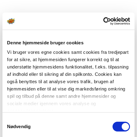
Denne hjemmeside bruger cookies
Vi bruger vores egne cookies samt cookies fra tredjepart
for at sikre, at hjemmesiden fungerer korrekt og til at
understøtte hjemmesidens funktionalitet, f.eks. tilpasning
af indhold eller til sikring af din spilkonto. Cookies kan
også benyttes til at analyse vores trafik, brugen af
hjemmesiden eller til at vise dig markedsføring omkring
spil og tilbud på denne samt andre hjemmesider og
sociale medier igennem vores analyse og
annonceringspartnere.
Samtykkevalg
Du kan læse mere om vores brug af cookies under
Nødvendig
"Detaljer" eller ved at klikke videre til vores Cookiepolitik,