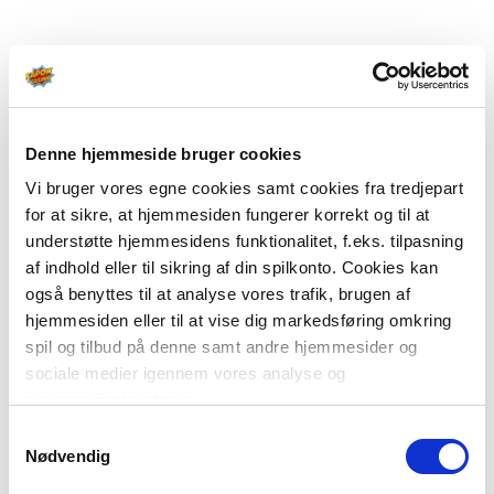
Denne hjemmeside bruger cookies
Vi bruger vores egne cookies samt cookies fra tredjepart
for at sikre, at hjemmesiden fungerer korrekt og til at
understøtte hjemmesidens funktionalitet, f.eks. tilpasning
af indhold eller til sikring af din spilkonto. Cookies kan
også benyttes til at analyse vores trafik, brugen af
hjemmesiden eller til at vise dig markedsføring omkring
spil og tilbud på denne samt andre hjemmesider og
sociale medier igennem vores analyse og
annonceringspartnere.
Samtykkevalg
Du kan læse mere om vores brug af cookies under
Nødvendig
"Detaljer" eller ved at klikke videre til vores Cookiepolitik,