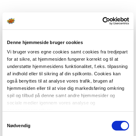
Denne hjemmeside bruger cookies
Vi bruger vores egne cookies samt cookies fra tredjepart
for at sikre, at hjemmesiden fungerer korrekt og til at
understøtte hjemmesidens funktionalitet, f.eks. tilpasning
af indhold eller til sikring af din spilkonto. Cookies kan
også benyttes til at analyse vores trafik, brugen af
hjemmesiden eller til at vise dig markedsføring omkring
spil og tilbud på denne samt andre hjemmesider og
sociale medier igennem vores analyse og
annonceringspartnere.
Samtykkevalg
Du kan læse mere om vores brug af cookies under
Nødvendig
"Detaljer" eller ved at klikke videre til vores Cookiepolitik,