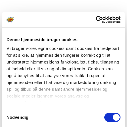
Denne hjemmeside bruger cookies
Vi bruger vores egne cookies samt cookies fra tredjepart
for at sikre, at hjemmesiden fungerer korrekt og til at
understøtte hjemmesidens funktionalitet, f.eks. tilpasning
af indhold eller til sikring af din spilkonto. Cookies kan
også benyttes til at analyse vores trafik, brugen af
hjemmesiden eller til at vise dig markedsføring omkring
spil og tilbud på denne samt andre hjemmesider og
sociale medier igennem vores analyse og
annonceringspartnere.
Samtykkevalg
Du kan læse mere om vores brug af cookies under
Nødvendig
"Detaljer" eller ved at klikke videre til vores Cookiepolitik,