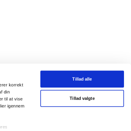
Tillad alle
erer korrekt
af din
Tillad valgte
 til at vise
dier igennem
ores