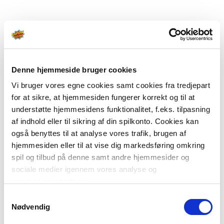
Denne hjemmeside bruger cookies
Vi bruger vores egne cookies samt cookies fra tredjepart
for at sikre, at hjemmesiden fungerer korrekt og til at
understøtte hjemmesidens funktionalitet, f.eks. tilpasning
af indhold eller til sikring af din spilkonto. Cookies kan
også benyttes til at analyse vores trafik, brugen af
hjemmesiden eller til at vise dig markedsføring omkring
spil og tilbud på denne samt andre hjemmesider og
sociale medier igennem vores analyse og
annonceringspartnere.
Samtykkevalg
Du kan læse mere om vores brug af cookies under
Nødvendig
"Detaljer" eller ved at klikke videre til vores Cookiepolitik,