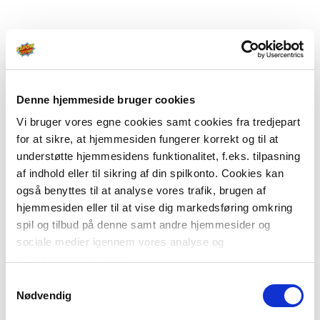
Denne hjemmeside bruger cookies
Vi bruger vores egne cookies samt cookies fra tredjepart
for at sikre, at hjemmesiden fungerer korrekt og til at
understøtte hjemmesidens funktionalitet, f.eks. tilpasning
af indhold eller til sikring af din spilkonto. Cookies kan
også benyttes til at analyse vores trafik, brugen af
hjemmesiden eller til at vise dig markedsføring omkring
spil og tilbud på denne samt andre hjemmesider og
sociale medier igennem vores analyse og
annonceringspartnere.
Samtykkevalg
Du kan læse mere om vores brug af cookies under
Nødvendig
"Detaljer" eller ved at klikke videre til vores Cookiepolitik,