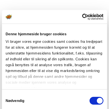
Denne hjemmeside bruger cookies
Vi bruger vores egne cookies samt cookies fra tredjepart
for at sikre, at hjemmesiden fungerer korrekt og til at
understøtte hjemmesidens funktionalitet, f.eks. tilpasning
af indhold eller til sikring af din spilkonto. Cookies kan
også benyttes til at analyse vores trafik, brugen af
hjemmesiden eller til at vise dig markedsføring omkring
spil og tilbud på denne samt andre hjemmesider og
sociale medier igennem vores analyse og
annonceringspartnere.
Samtykkevalg
Du kan læse mere om vores brug af cookies under
Nødvendig
"Detaljer" eller ved at klikke videre til vores Cookiepolitik,