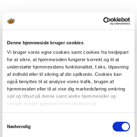
Denne hjemmeside bruger cookies
Vi bruger vores egne cookies samt cookies fra tredjepart
for at sikre, at hjemmesiden fungerer korrekt og til at
understøtte hjemmesidens funktionalitet, f.eks. tilpasning
af indhold eller til sikring af din spilkonto. Cookies kan
også benyttes til at analyse vores trafik, brugen af
hjemmesiden eller til at vise dig markedsføring omkring
spil og tilbud på denne samt andre hjemmesider og
sociale medier igennem vores analyse og
annonceringspartnere.
Samtykkevalg
Du kan læse mere om vores brug af cookies under
Nødvendig
"Detaljer" eller ved at klikke videre til vores Cookiepolitik,