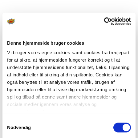
Denne hjemmeside bruger cookies
Vi bruger vores egne cookies samt cookies fra tredjepart
for at sikre, at hjemmesiden fungerer korrekt og til at
understøtte hjemmesidens funktionalitet, f.eks. tilpasning
af indhold eller til sikring af din spilkonto. Cookies kan
også benyttes til at analyse vores trafik, brugen af
hjemmesiden eller til at vise dig markedsføring omkring
spil og tilbud på denne samt andre hjemmesider og
sociale medier igennem vores analyse og
annonceringspartnere.
Samtykkevalg
Du kan læse mere om vores brug af cookies under
Nødvendig
"Detaljer" eller ved at klikke videre til vores Cookiepolitik,