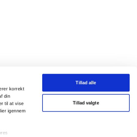
Tillad alle
erer korrekt
af din
Tillad valgte
 til at vise
dier igennem
ores