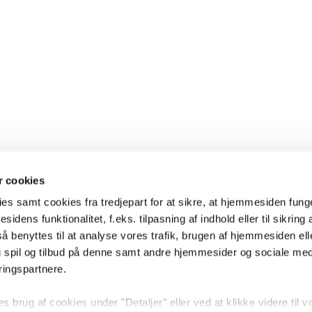
 cookies
es samt cookies fra tredjepart for at sikre, at hjemmesiden fung
sidens funktionalitet, f.eks. tilpasning af indhold eller til sikring 
 benyttes til at analyse vores trafik, brugen af hjemmesiden eller
 spil og tilbud på denne samt andre hjemmesider og sociale me
ringspartnere.
brug af cookies under "Detaljer" eller ved at klikke videre til v