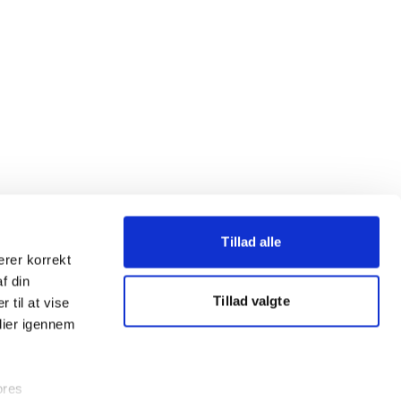
Tillad alle
erer korrekt
af din
Tillad valgte
 til at vise
dier igennem
ores