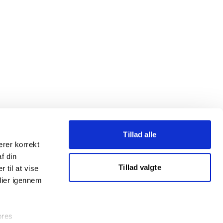
Tillad alle
erer korrekt
af din
Tillad valgte
 til at vise
dier igennem
ores