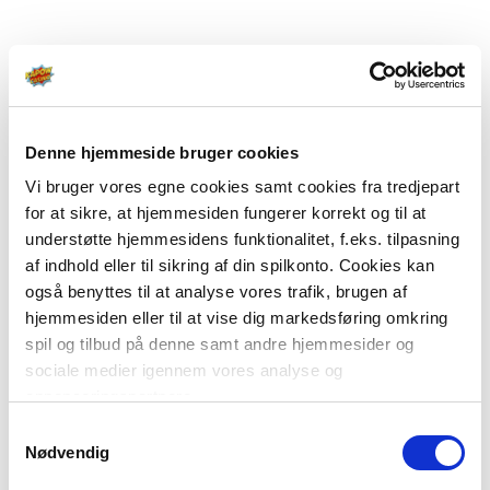
Denne hjemmeside bruger cookies
Vi bruger vores egne cookies samt cookies fra tredjepart
for at sikre, at hjemmesiden fungerer korrekt og til at
understøtte hjemmesidens funktionalitet, f.eks. tilpasning
af indhold eller til sikring af din spilkonto. Cookies kan
også benyttes til at analyse vores trafik, brugen af
hjemmesiden eller til at vise dig markedsføring omkring
spil og tilbud på denne samt andre hjemmesider og
sociale medier igennem vores analyse og
annonceringspartnere.
Samtykkevalg
Du kan læse mere om vores brug af cookies under
Nødvendig
"Detaljer" eller ved at klikke videre til vores Cookiepolitik,